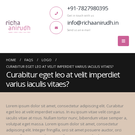
+91-7827980395
Get in touch with us
info@richaanirudh.in
Send us an e-mail
HOME
FAQS
LOGO
CURABITUR EGET LEO AT VELIT IMPERDIET VARIUS IACULIS VITAES?
Curabitur eget leo at velit imperdiet
varius iaculis vitaes?
Lorem ipsum dolor sit amet, consectetur adipiscing elit. Curabitur
eget leo at velit imperdiet varius. In eu ipsum vitae velit congue
iaculis vitae at risus. Nullam tortor nunc, bibendum vitae semper a,
volutpat eget massa. Lorem ipsum dolor sit amet, consectetur
adipiscing elit. Integer fringilla, orci sit amet posuere auctor, orci