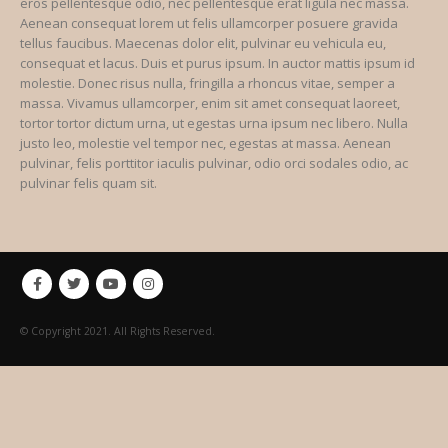
eros pellentesque odio, nec pellentesque erat ligula nec massa.
Aenean consequat lorem ut felis ullamcorper posuere gravida
tellus faucibus. Maecenas dolor elit, pulvinar eu vehicula eu,
consequat et lacus. Duis et purus ipsum. In auctor mattis ipsum id
molestie. Donec risus nulla, fringilla a rhoncus vitae, semper a
massa. Vivamus ullamcorper, enim sit amet consequat laoreet,
tortor tortor dictum urna, ut egestas urna ipsum nec libero. Nulla
justo leo, molestie vel tempor nec, egestas at massa. Aenean
pulvinar, felis porttitor iaculis pulvinar, odio orci sodales odio, ac
pulvinar felis quam sit.
© Copyright 2021. All Rights Reserved.