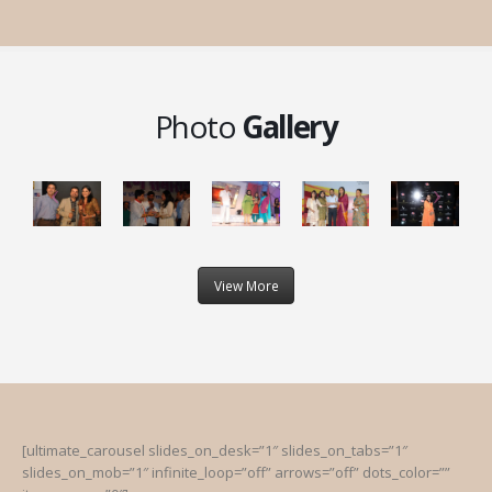
Photo
Gallery
View More
[ultimate_carousel slides_on_desk=”1″ slides_on_tabs=”1″
slides_on_mob=”1″ infinite_loop=”off” arrows=”off” dots_color=””