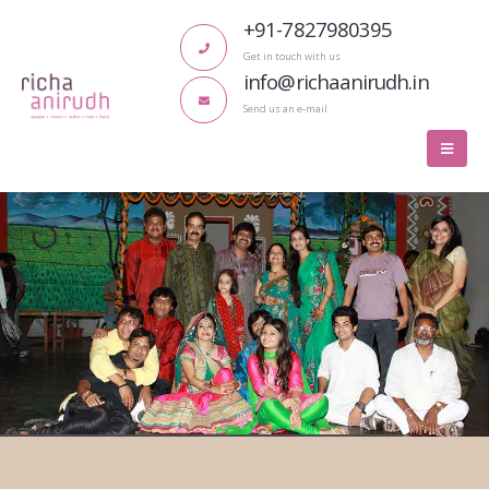
+91-7827980395
Get in touch with us
info@richaanirudh.in
Send us an e-mail