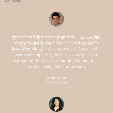
item_space=”0″]
मुझे याद है जब मैं शो पे आया था तो मुझे काफी surprises मिले,
और कुछ ऐसे लोगों से ऋचा ने मिलाया जिनको मैं बहुत सालों से
मिला नहीं था, और मुझे काफी अच्छा लगा उनसे मिलकर, and it
was very surprising for me… a very pleasant
surprise… and it was very emotional moment also.
And its lovely to be on the show.
Amir Khan
Celebrity Actor