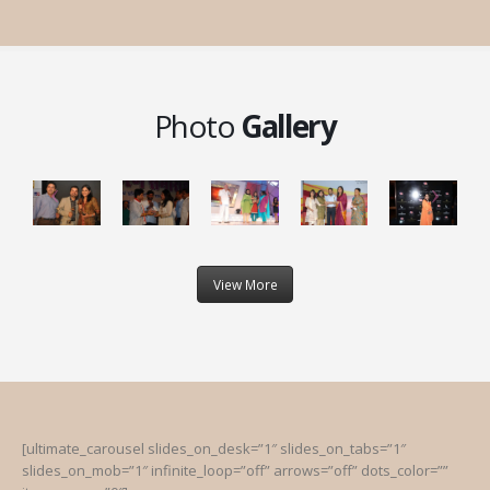
Photo
Gallery
View More
[ultimate_carousel slides_on_desk=”1″ slides_on_tabs=”1″
slides_on_mob=”1″ infinite_loop=”off” arrows=”off” dots_color=””