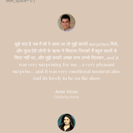
item_space=”0″]
मुझे याद है जब मैं शो पे आया था तो मुझे काफी surprises मिले,
और कुछ ऐसे लोगों से ऋचा ने मिलाया जिनको मैं बहुत सालों से
मिला नहीं था, और मुझे काफी अच्छा लगा उनसे मिलकर, and it
was very surprising for me… a very pleasant
surprise… and it was very emotional moment also.
And its lovely to be on the show.
Amir Khan
Celebrity Actor