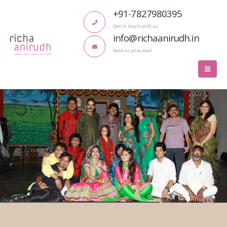
+91-7827980395
Get in touch with us
info@richaanirudh.in
Send us an e-mail