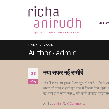
RICHA’
HOME
ADMIN
Author - admin
नया सफर नई उम्मीदें
28
May
‘जिंदगी लाइव’ का दूसरा सीज़न शुरू हो रहा है। पिछले ए
लाइव’ की वजह से हमने एक साल में जितना देखा, सुना,
पढ़ें: यही तो है सच्चा प्यार… मैंने अपने एपिसोड प्रोड्यूस
By
admin
0 Comments