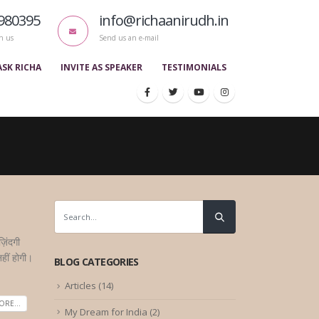
980395
info@richaanirudh.in
h us
Send us an e-mail
ASK RICHA
INVITE AS SPEAKER
TESTIMONIALS
़िंदगी
हीं होगी।
BLOG CATEGORIES
Articles
(14)
RE...
My Dream for India
(2)