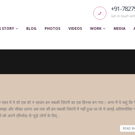
+91-7827
Get in touch wit
S STORY
BLOG
PHOTOS
VIDEOS
WORK
MEDIA
क साल में ये शो एक शो न रहकर हम सबकी ज़िंदगी का एक हिस्सा बन गया। अगर मैं ये कहूं कि ‘ज
 समझा और सीखा उतना अब तक की हम सबकी जिंदगी में नहीं हुआ था तो ये कतई अतिश्योक्ति न
र्स को अपने एपिसोड से जुड़े लोगों के लिए...
READ MO