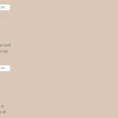
RE...
ायम करती
ा बड़ा,
RE...
 से
ार की