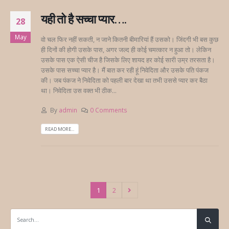
यही तो है सच्चा प्यार….
28
May
वो चल फिर नहीं सकती, न जाने कितनी बीमारियां हैं उसको। जिंदगी भी बस कुछ
ही दिनों की होगी उसके पास, अगर जल्द ही कोई चमत्कार न हुआ तो। लेकिन
उसके पास एक ऐसी चीज है जिसके लिए शायद हर कोई सारी उम्र तरसता है।
उसके पास सच्चा प्यार है। मैं बात कर रही हूं निवेदिता और उसके पति पंकज
की। जब पंकज ने निवेदिता को पहली बार देखा था तभी उससे प्यार कर बैठा
था। निवेदिता उस वक्त भी ठीक...
By
admin
0 Comments
READ MORE...
1
2