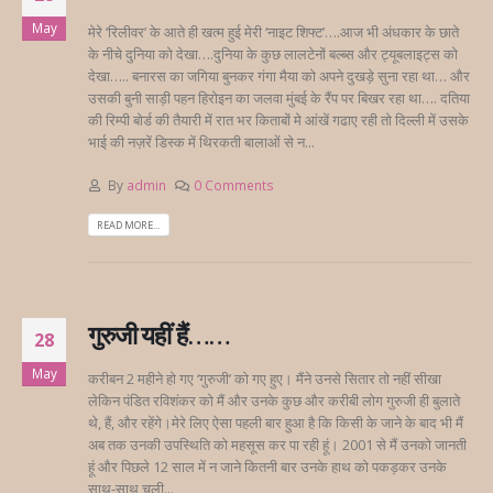
May
मेरे ‘रिलीवर’ के आते ही खत्म हुई मेरी ‘नाइट शिफ्ट’….आज भी अंधकार के छाते
के नीचे दुनिया को देखा….दुनिया के कुछ लालटेनों बल्ब्स और ट्यूबलाइट्स को
देखा….. बनारस का जगिया बुनकर गंगा मैया को अपने दुखड़े सुना रहा था… और
उसकी बुनी साड़ी पहन हिरोइन का जलवा मुंबई के रैंप पर बिखर रहा था…. दतिया
की रिम्पी बोर्ड की तैयारी में रात भर किताबों मे आंखें गढाए रही तो दिल्ली में उसके
भाई की नज़रें डिस्क में थिरकती बालाओं से न...
By
admin
0 Comments
READ MORE...
गुरुजी यहीं हैं……
28
May
करीबन 2 महीने हो गए ‘गुरुजी’ को गए हुए। मैंने उनसे सितार तो नहीं सीखा
लेकिन पंडित रविशंकर को मैं और उनके कुछ और करीबी लोग गुरुजी ही बुलाते
थे, हैं, और रहेंगे।मेरे लिए ऐसा पहली बार हुआ है कि किसी के जाने के बाद भी मैं
अब तक उनकी उपस्थिति को महसूस कर पा रही हूं। 2001 से मैं उनको जानती
हूं और पिछले 12 साल में न जाने कितनी बार उनके हाथ को पकड़कर उनके
साथ-साथ चली...