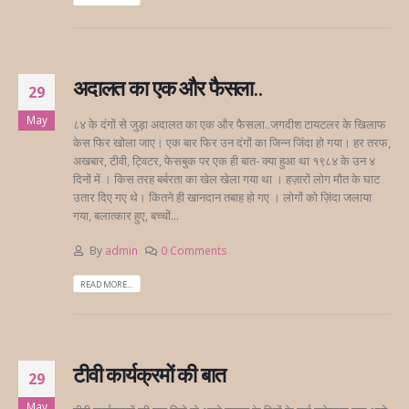
अदालत का एक और फैसला..
29
May
८४ के दंगों से जुड़ा अदालत का एक और फैसला..जगदीश टायटलर के खिलाफ
केस फिर खोला जाए। एक बार फिर उन दंगों का जिन्न जिंदा हो गया। हर तरफ,
अखबार, टीवी, ट्विटर, फेसबुक पर एक ही बात- क्या हुआ था १९८४ के उन ४
दिनों में । किस तरह बर्बरता का खेल खेला गया था । हज़ारों लोग मौत के घाट
उतार दिए गए थे। कितने ही खानदान तबाह हो गए । लोगों को ज़िंदा जलाया
गया, बलात्कार हुए, बच्चों...
By
admin
0 Comments
READ MORE...
टीवी कार्यक्रमों की बात
29
May