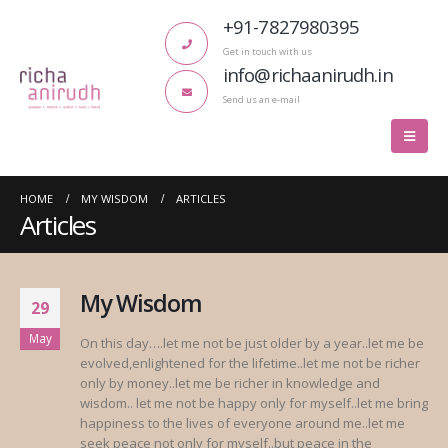
+91-7827980395
Get in touch with us
info@richaanirudh.in
Send us an e-mail
HOME
MY WISDOM
ARTICLES
Articles
My Wisdom
29
May
On this day….let me not be just older by a year..let me be
evolved,enlightened for the lifetime..let me not be richer
only by money..let me be richer in knowledge and
wisdom.. let me not be happy only for myself..let me bring
happiness to the lives of everyone around me..let me
seek peace not only for myself..but peace in the