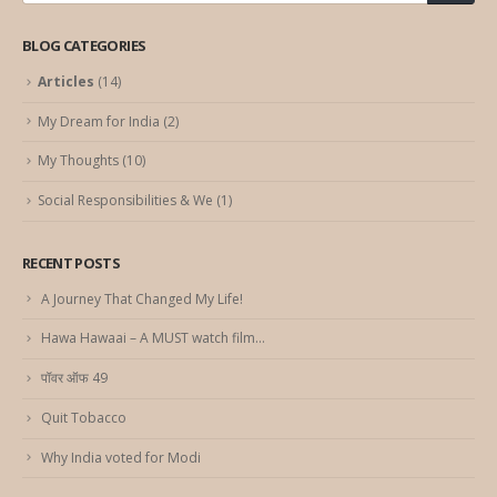
BLOG CATEGORIES
Articles
(14)
My Dream for India
(2)
My Thoughts
(10)
Social Responsibilities & We
(1)
RECENT POSTS
A Journey That Changed My Life!
Hawa Hawaai – A MUST watch film…
पॉवर ऑफ 49
Quit Tobacco
Why India voted for Modi