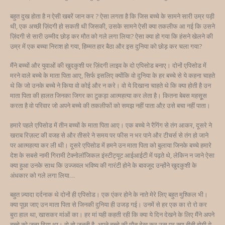
बहुत दुख होता है न ऐसी खबरें जान कर ? ऐसा लगता है कि जिस बच्चे के सामने सारी उम्र पड़ी
थी, एक अच्छी ज़िंदगी हो सकती थी जिसकी, उसके सामने ऐसी क्या तकलीफ आ गई कि उसने
ज़िंदगी से सारी उम्मीद छोड़ कर मौत को गले लगा लिया? ऐसा क्या हो गया कि हंसने खेलने की
उम्र में एक बच्चा निराश हो गया, हिम्मत हार बैठा और इस दुनिया को छोड़ कर चला गया?
मैंने बच्चों और युवाओं की खुदकुशी पर ज़िंदगी लाइव के दो एपिसोड बनाए। दोनों एपिसोड में
मरने वाले बच्चे के माता पिता आए, सिर्फ इसलिए क्योंकि वो दुनिया के हर बच्चे से ये कहना चाहते
थे कि जो उनके बच्चे ने किया वो कोई और न करे। वो ये दिखाना चाहते थे कि क्या होती है उन
माता पिता की हालत जिनका जिगर का टुकड़ा आत्महत्या कर लेता है। कितना बेबस महसूूस
करता है वो परिवार जो अपने बच्चे की तकलीफों को समझ नहीं पाता औऱ उसे बचा नहीं पाता।
हमारे पहले एपिसोड में तीन बच्चों के माता पिता आए। एक बच्चे ने रैगिंग से तंग आकर, दूसरे ने
खराब रिज़ल्ट की वजह से और तीसरे ने समय पर फीस न भर पाने और टीचर्स से तंग हो जाने
पर आत्महत्या कर ली थी। दूसरे एपिसोड में हमने उन माता पिता को बुलाया जिनके बच्चे हमारे
देश के सबसे नामी गिरामी टेक्नोलॉजिकल इंस्टीट्यूट आईआईटी में पढ़ते थे, लेकिन न जाने ऐसा
क्या हुआ उनके साथ कि उज्जवल भविष्य की गारंटी होने के बावजूद उन्होंने खुदकुशी के
अंधकार को गले लगा लिया…
बहुत ज़्यादा दर्दनाक थे दोनों ही एपिसोड। एक एंकर होने के नाते मेरे लिए बहुत मुश्किल भी।
क्या पूछा जाए उन माता पिता से जिनकी दुनिया ही उजड़ गई। उनमें से हर एक का रो रो कर
बुरा हाल था, खासकर मांओं का। हर मां यही कहती रही कि क्या ये दिन देखने के लिए मैंने अपने
बच्चे को जन्म दिया था। वो तो जननी है, अपने बच्चे की मौत देख कर उस पर क्या बीती होगी ये