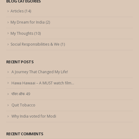
BLOG CATEGORIES
Articles
(14)
My Dream for India
(2)
My Thoughts
(10)
Social Responsibilities & We
(1)
RECENT POSTS
A Journey That Changed My Life!
Hawa Hawaai – A MUST watch film…
पॉवर ऑफ 49
Quit Tobacco
Why India voted for Modi
RECENT COMMENTS