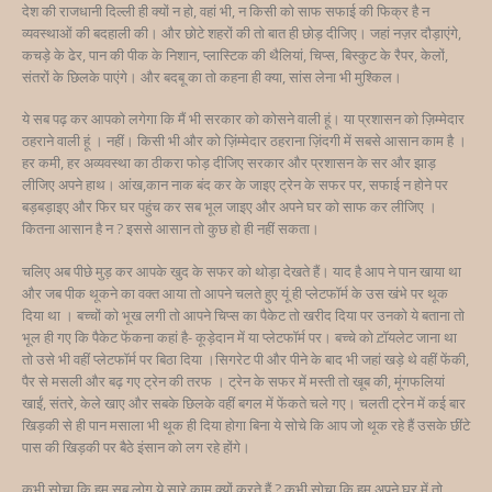
देश की राजधानी दिल्ली ही क्यों न हो, वहां भी, न किसी को साफ सफाई की फिक्र है न
व्यवस्थाओं की बदहाली की। और छोटे शहरों की तो बात ही छोड़ दीजिए। जहां नज़र दौड़ाएंगे,
कचड़े के ढेर, पान की पीक के निशान, प्लास्टिक की थैलियां, चिप्स, बिस्कुट के रैपर, केलों,
संतरों के छिलके पाएंगे। और बदबू का तो कहना ही क्या, सांस लेना भी मुश्किल।
ये सब पढ़ कर आपको लगेगा कि मैं भी सरकार को कोसने वाली हूं। या प्रशासन को ज़िम्मेदार
ठहराने वाली हूं । नहीं। किसी भी और को ज़िंम्मेदार ठहराना ज़िंदगी में सबसे आसान काम है ।
हर कमी, हर अव्यवस्था का ठीकरा फोड़ दीजिए सरकार और प्रशासन के सर और झाड़
लीजिए अपने हाथ। आंख,कान नाक बंद कर के जाइए ट्रेन के सफर पर, सफाई न होने पर
बड़बड़ाइए और फिर घर पहुंच कर सब भूल जाइए और अपने घर को साफ कर लीजिए ।
कितना आसान है न ? इससे आसान तो कुछ हो ही नहीं सकता।
चलिए अब पीछे मुड़ कर आपके खुद के सफर को थोड़ा देखते हैं। याद है आप ने पान खाया था
और जब पीक थूकने का वक्त आया तो आपने चलते हुए यूं ही प्लेटफॉर्म के उस खंभे पर थूक
दिया था । बच्चों को भूख लगी तो आपने चिप्स का पैकेट तो खरीद दिया पर उनको ये बताना तो
भूल ही गए कि पैकेट फेंकना कहां है- कूड़ेदान में या प्लेटफॉर्म पर। बच्चे को ट़ॉयलेट जाना था
तो उसे भी वहीं प्लेटफॉर्म पर बिठा दिया ।सिगरेट पी और पीने के बाद भी जहां खड़े थे वहीं फेंकी,
पैर से मसली और बढ़ गए ट्रेन की तरफ । ट्रेन के सफर में मस्ती तो खूब की, मूंगफलियां
खाईं, संतरे, केले खाए और सबके छिलके वहीं बगल में फेंकते चले गए। चलती ट्रेन में कई बार
खिड़की से ही पान मसाला भी थूक ही दिया होगा बिना ये सोचे कि आप जो थूक रहे हैं उसके छींटे
पास की खिड़की पर बैठे इंसान को लग रहे होंगे।
कभी सोचा कि हम सब लोग ये सारे काम क्यों करते हैं ? कभी सोचा कि हम अपने घर में तो