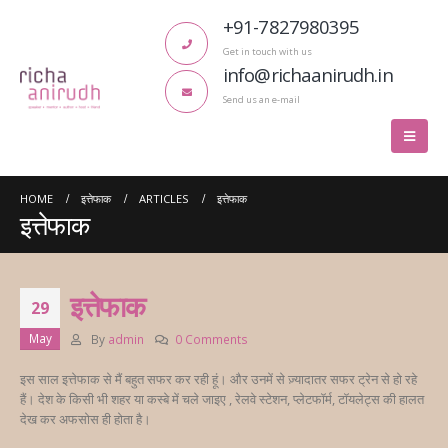
+91-7827980395
Get in touch with us
info@richaanirudh.in
Send us an e-mail
HOME
इत्तेफाक
ARTICLES
इत्तेफाक
इत्तेफाक
इत्तेफाक
29
May
By
admin
0 Comments
इस साल इत्तेफाक से मैं बहुत सफर कर रही हूं। और उनमें से ज़्यादातर सफर ट्रेन से हो रहे
हैं। देश के किसी भी शहर या कस्बे में चले जाइए , रेलवे स्टेशन, प्लेटफॉर्म, टॉयलेट्स की हालत
देख कर अफसोस ही होता है।