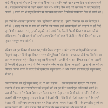
संडे की सुबह तो और कोई काम होता ही नहीं था। बाकि सारे प्लान इनके हिसाब से बनाए जाते
थे। मसलन लोगों को ये कहते सुनना आम था- चलिए फिर संडे को रामायण के बाद मिलते हैं
आपसे । बच्चों को भी पढ़ाई के बीच में रामायण महाभारत देखने की परमिशन मिल ही जाती थी।
इन दोनों के अलावा “हम लोग” और “बुनियाद” भी याद हैं। इनके किरदार घर घर के दिल में
बसे थे । सुबह की सैर या शाम की पार्टियों की गपशप इन्हीं धारावाहिकों की कहानी के इर्द गिर्द
घूमती थी। बसेसर राम, छुटकी बड़की, नन्हे हमारे लिए किसी फिल्मी सितारे से कम नहीं थे
लेकिन हम लोग की कहानी हमें अपने आम परिवारों की कहानी जैसी लगती थी जिससे हम एक
जुड़ाव महसूस कर पाते थे।
रविवार को एक क्विज़ शो आता था, “संडे क्विज़ टाइम” । कौन बनेगा करोड़पति के जनक
सिद्धार्थ बसु उन दिनों खुद क्विज़ मास्टर की भूमिका में होते थे। दरअसल टीवी पर क्विज़िंग का
आगाज़ करने का श्रेय सिद्धार्थ बसु को ही जाता है। उन दिनों भी हम “क्विज़ टाइम” का उतनी
ही बेसब्री से इंतज़ार करते थे जैसे अब कौन बनेगा करोड़पति का करते हैं। झांसी में पल रहे हम
मिडिल क्लास बच्चों के स्तर से वो प्रोग्राम बहुत ऊपर था और शायद इसीलिए हमें बहुत पसंद
भी था।
एक सीरियल जो मुझे बहुत पसंद था, वो था “उड़ान” । एक लड़की की ज़िंदगी की उड़ान।
कहानी थी एक साधारण परिवार की लड़की की जो एक दिन आइपीएस अधिकारी बनती है।
उस सीरियल ने मेरे दिलो दिमाग पर जितना असर छोड़ा उतना किसी और ने नहीं। मैं भी उस
लड़की की तरह बहुत कुछ करने के सपने देखती थी। ज़िंदगी की ऊंची उड़ान भरने के सपने
देखती थी। अमिताभ बच्चन से एक बार मिल पाने का सपना देखती थी। स्विटज़रलैंड घूमने का
सपना देखती थी। और उड़ान जैसे सीरियल मेरे उन सपनों को और बल देते थे।