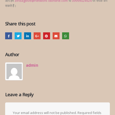
आप हमें
zindagilive@network18online.com
या
09999024924
पर संपर्क कर
सकते हैं।
Share this post
Author
admin
Leave a Reply
Your email address will not be published.
Required fields